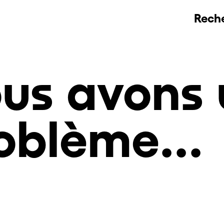
Rech
us avons 
oblème...