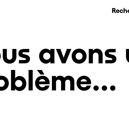
Rech
us avons 
oblème...