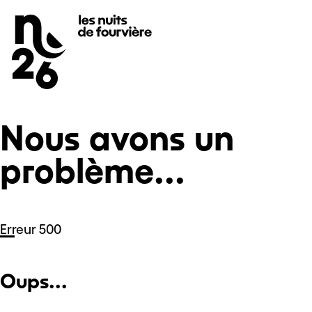
Nous avons un problème...
Se rendre au
Contenu principal
Pied de page
Nous avons un
problème...
Erreur 500
Oups...