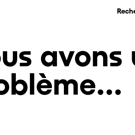
Rech
us avons 
oblème...