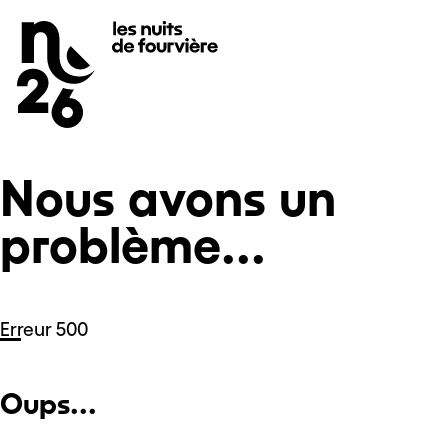
Nous avons un problème...
Se rendre au
Contenu principal
Pied de page
Nous avons un
problème...
Erreur 500
Oups...