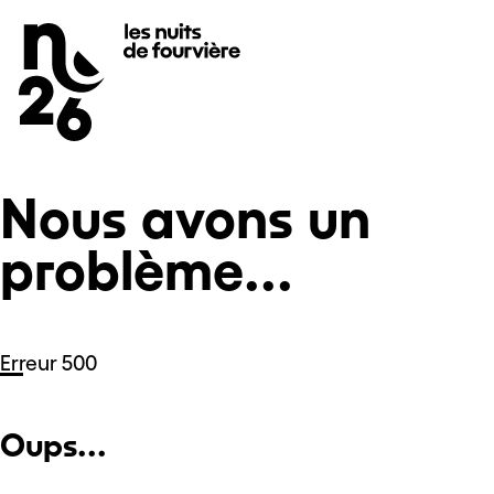
Nous avons un problème...
Se rendre au
Contenu principal
Pied de page
Nous avons un
problème...
Erreur 500
Oups...