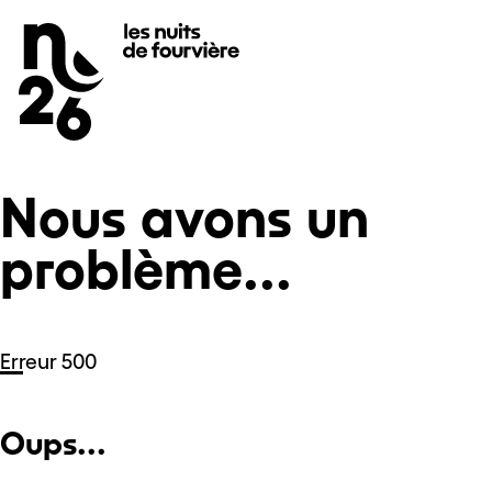
Nous avons un problème...
Se rendre au
Contenu principal
Pied de page
Nous avons un
problème...
Erreur 500
Oups...