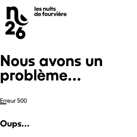
Nous avons un problème...
Se rendre au
Contenu principal
Pied de page
Nous avons un
problème...
Erreur 500
Oups...