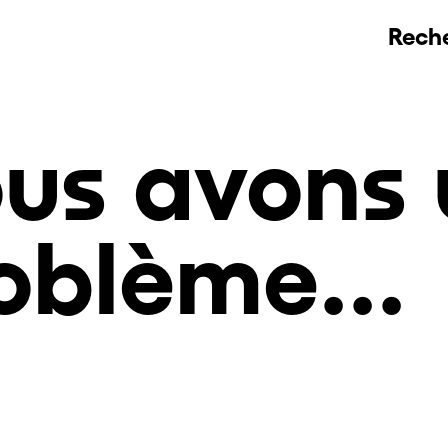
Rech
us avons 
oblème...