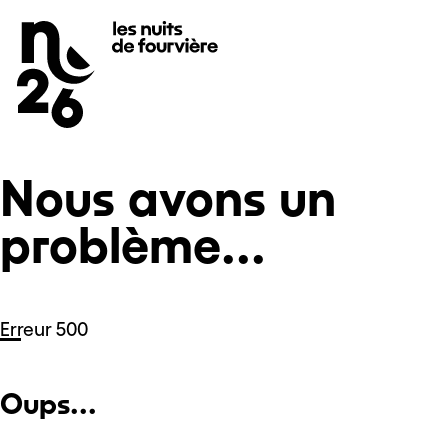
Nous avons un problème...
Se rendre au
Contenu principal
Pied de page
Nous avons un
problème...
Erreur 500
Oups...