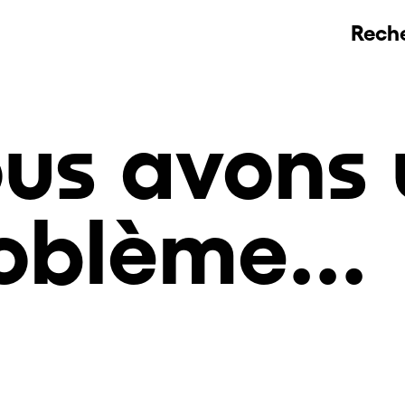
Rech
us avons 
oblème...