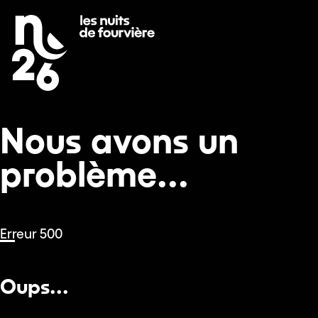
Nous avons un problème...
Se rendre au
Contenu principal
Pied de page
Nous avons un
problème...
Erreur 500
Oups...