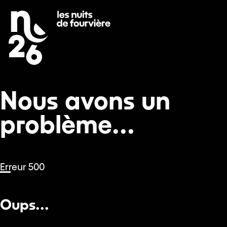
Nous avons un problème...
Se rendre au
Contenu principal
Pied de page
Nous avons un
problème...
Erreur 500
Oups...