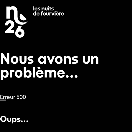
Nous avons un problème...
Se rendre au
Contenu principal
Pied de page
Nous avons un
problème...
Erreur 500
Oups...