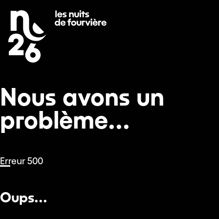
Nous avons un problème...
Se rendre au
Contenu principal
Pied de page
Nous avons un
problème...
Erreur 500
Oups...