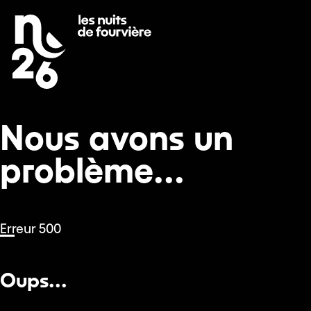
Nous avons un problème...
Se rendre au
Contenu principal
Pied de page
Nous avons un
problème...
Erreur 500
Oups...