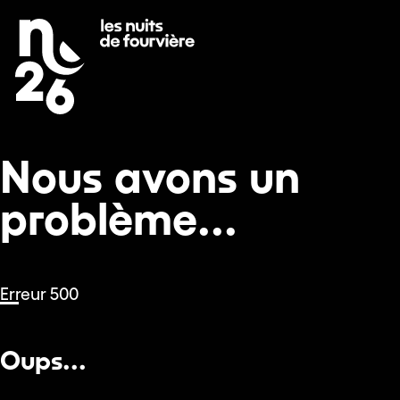
Nous avons un problème...
Se rendre au
Contenu principal
Pied de page
Nous avons un
problème...
Erreur 500
Oups...