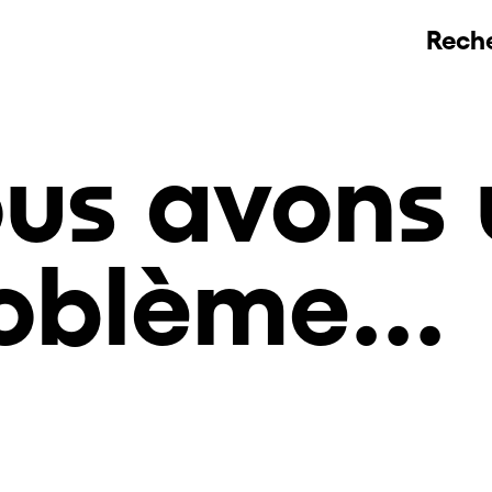
Rech
us avons 
oblème...