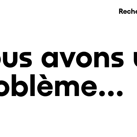
Rech
us avons 
oblème...