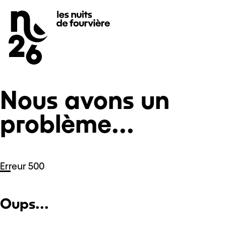
Nous avons un problème...
Se rendre au
Contenu principal
Pied de page
Nous avons un
problème...
Erreur 500
Oups...