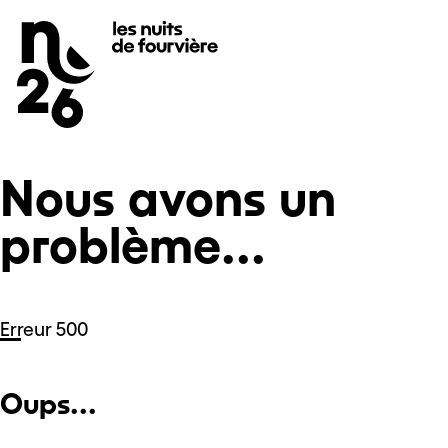
Nous avons un problème...
Se rendre au
Contenu principal
Pied de page
Nous avons un
problème...
Erreur 500
Oups...