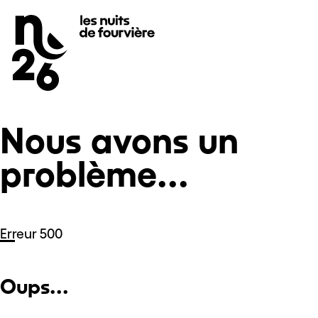
Nous avons un problème...
Se rendre au
Contenu principal
Pied de page
Nous avons un
problème...
Erreur 500
Oups...