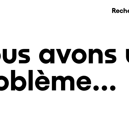
Rech
us avons 
oblème...