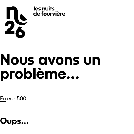
Nous avons un problème...
Se rendre au
Contenu principal
Pied de page
Nous avons un
problème...
Erreur 500
Oups...