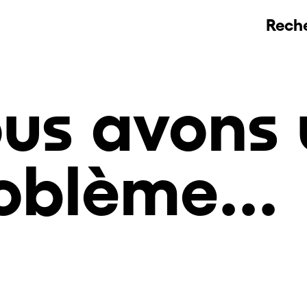
Rech
us avons 
oblème...