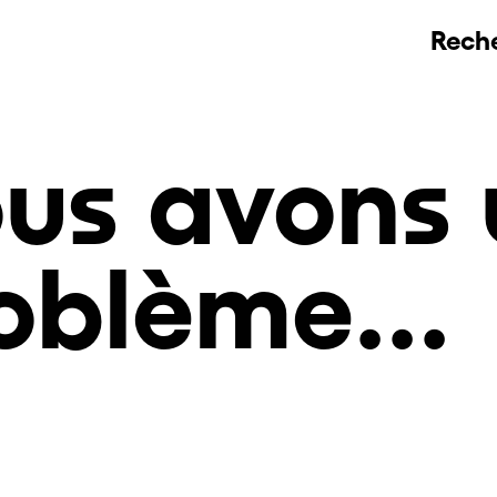
Rech
us avons 
oblème...