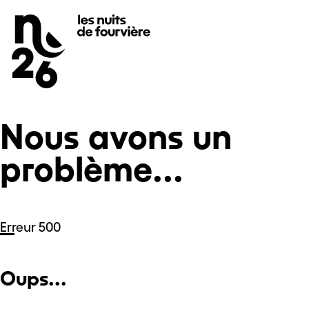
Nous avons un problème...
Se rendre au
Contenu principal
Pied de page
Nous avons un
problème...
Erreur 500
Oups...