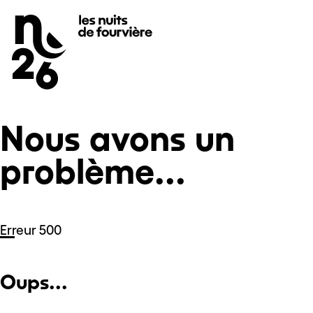
Nous avons un problème...
Se rendre au
Contenu principal
Pied de page
Nous avons un
problème...
Erreur 500
Oups...