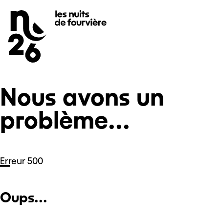
Nous avons un problème...
Se rendre au
Contenu principal
Pied de page
Nous avons un
problème...
Erreur 500
Oups...