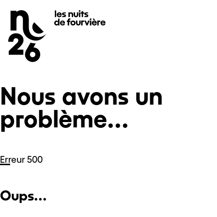
Nous avons un problème...
Se rendre au
Contenu principal
Pied de page
Nous avons un
problème...
Erreur 500
Oups...