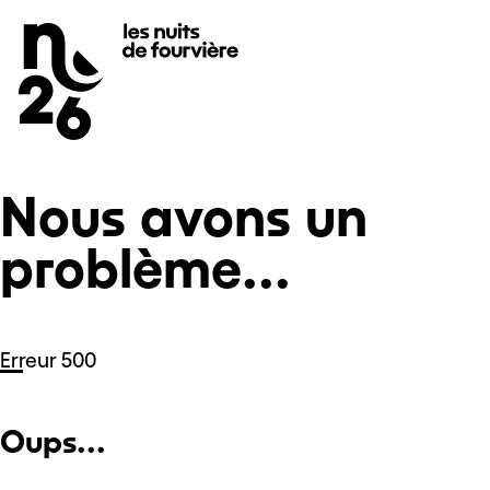
Nous avons un problème...
Se rendre au
Contenu principal
Pied de page
Nous avons un
problème...
Erreur 500
Oups...